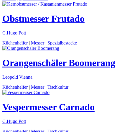
Obstmesser
Frutado
C.Hugo Pott
Küchenhelfer
|
Messer
|
Spezialbestecke
Orangenschäler
Boomerang
Leopold Vienna
Küchenhelfer
|
Messer
|
Tischkultur
Vespermesser
Carnado
C.Hugo Pott
Küchenhelfer
|
Messer
|
Tischkultur