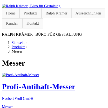
Jump to navigation
Home
Produkte
Ralph Krämer
Auszeichnungen
Kunden
Kontakt
RALPH KRÄMER | BÜRO FÜR GESTALTUNG
Startseite
›
Produkte
›
Sie sind hier
Messer
Messer
Profi-Antihaft-Messer
Norbert Woll GmbH
Messer