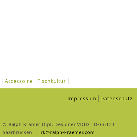
Accessoire
Tischkultur
Impressum
Datenschutz
© Ralph Krämer Dipl. Designer VDID D–66121
Saarbrücken |
rk@ralph-kraemer.com