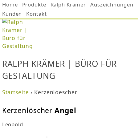
Home
Produkte
Jump to navigation
Ralph Krämer
Auszeichnungen
Kunden
Kontakt
RALPH KRÄMER | BÜRO FÜR
GESTALTUNG
Startseite
›
Kerzenloescher
S
Kerzenlöscher
Angel
i
Leopold
e