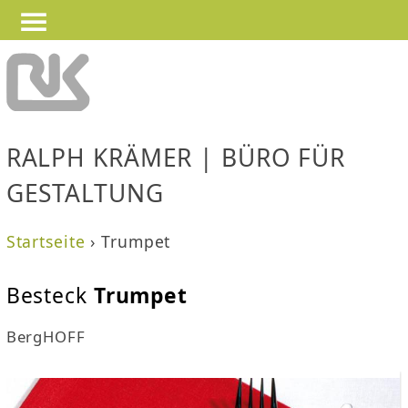
—
—
Jump to navigation
—
RALPH KRÄMER | BÜRO FÜR
GESTALTUNG
Startseite
›
Trumpet
S
Besteck
Trumpet
i
BergHOFF
e
s