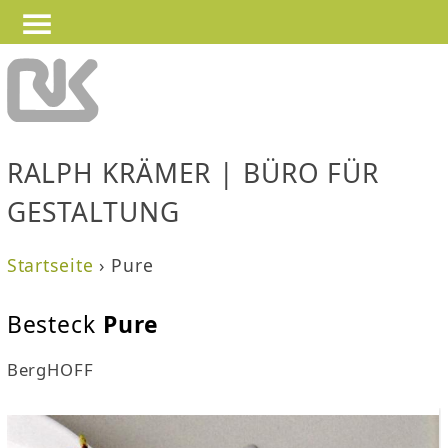
—
—
Jump to navigation
—
RALPH KRÄMER | BÜRO FÜR
GESTALTUNG
Startseite
›
Pure
S
Besteck
Pure
i
BergHOFF
e
s