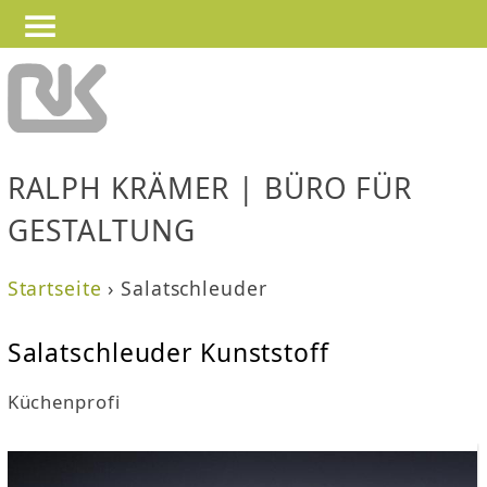
—
—
Jump to navigation
—
RALPH KRÄMER | BÜRO FÜR
GESTALTUNG
Startseite
›
Salatschleuder
S
Salatschleuder Kunststoff
i
Küchenprofi
e
s